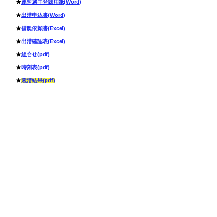
★
連盟選手登録用紙(Word)
★
出漕申込書(Word)
★
借艇依頼書(Excel)
★
出漕確認表(Excel)
★
組合せ
​(pdf)
★
時刻表
​(pdf)
★
競漕結果(pdf)