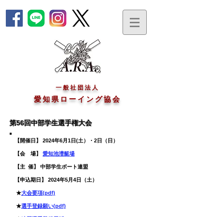
一般社団法人
愛知県ローイング協会
第56回中部学生選手権大会
【開催日】 2024年6月1日(土）・2日（日）
【会 場】
愛知池漕艇場
​【主 催】 中部学生ボート連盟
​【申込期日
】 2024年5月4日（土）
★
大会要項
(pdf)
★
選手登録願い(pdf)