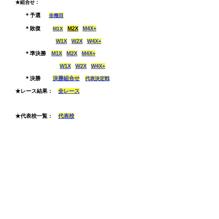
★組合せ：
＊
予選
全種目
＊敗復
M2X
M4X+
M1X
W1X
W2X
W4X+
＊準決勝
M1X
M2X
M4X+
W1X
W2X
W4X+
＊決勝
決勝組合せ
代表決定戦
★
レース結果：
全レース
​ ★代表校一覧：
代表校