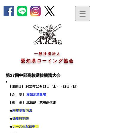
一般社団法人
愛知県ローイング協会
第37回中部高校選抜競漕大会
【開催日】 2023年10月21日（土）・22日（日）
【会 場】
愛知池漕艇場
​【主 催】 北信越・東海高体連
★
駐車場案内図
★
発艇時刻
​表
★
レース生配信中！