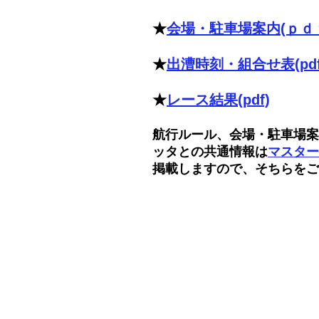
​★
会場・駐車場案内(ｐｄ
★
出漕時刻・
組合せ
​表(pd
★
レース結果
(pdf)
航行ルール、
会場・駐車場案
ッタとの共通情報は
マスター
掲載しますので、そちらをご