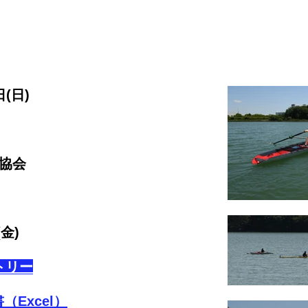
(日)
ト協会
金)
トリー
Excel）