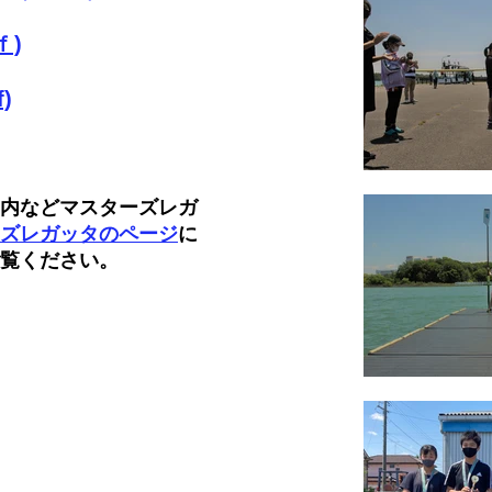
ｆ)
f)
内
などマスターズレガ
ズレガッタのページ
に
覧ください。