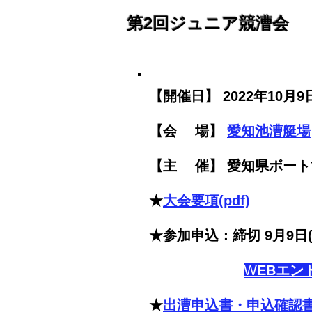
第2回ジュニア競漕会
【開催日】 2022年10月9日
【会 場】
愛知池漕艇場
​【主 催】 愛知県ボー
★
大会要項
​(pdf)
★
参加申込：
締切 9月9日(
W
EBエン
★
出漕申込書・申込確認書（